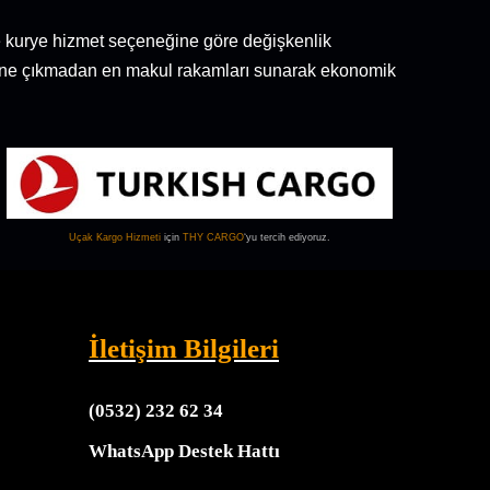
 ve kurye hizmet seçeneğine göre değişkenlik
n üstüne çıkmadan en makul rakamları sunarak ekonomik
Uçak Kargo
Hizmeti
için
THY CARGO
‘yu tercih ediyoruz.
İletişim Bilgileri
(0532) 232 62 34
WhatsApp Destek Hattı