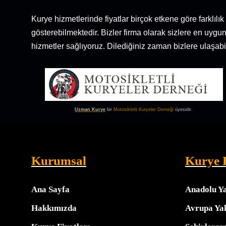
Kurye hizmetlerinde fiyatlar birçok etkene göre farklıl
gösterebilmektedir. Bizler firma olarak sizlere en uygu
hizmetler sağlıyoruz. Dilediğiniz zaman bizlere ulaşabil
Uzman Kurye
bir
Motosikletli Kuryeler Derneği
üyesidir.
Kurumsal
Kurye 
Ana Sayfa
Anadolu Y
Hakkımızda
Avrupa Ya