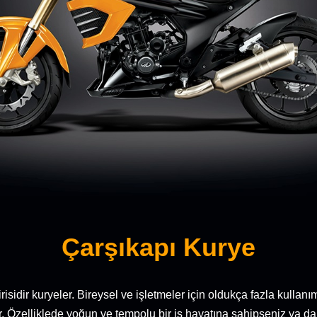
Çarşıkapı Kurye
sidir kuryeler. Bireysel ve işletmeler için oldukça fazla kullan
. Özelliklede yoğun ve tempolu bir iş hayatına sahipseniz ya da y