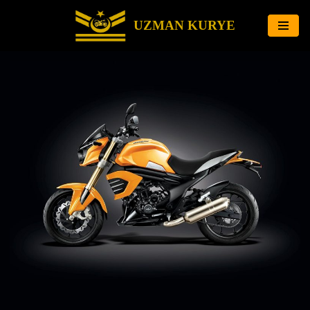
UZMAN KURYE
İçeriğe
geç