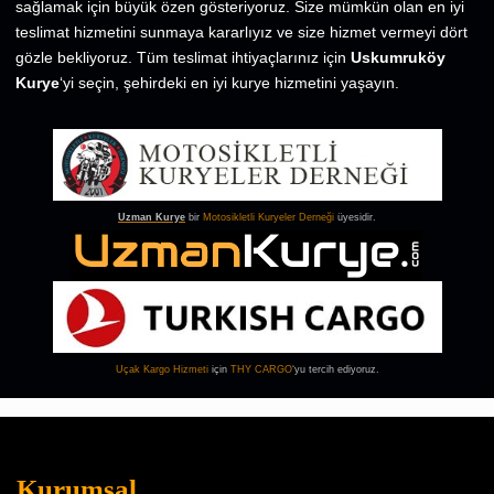
sağlamak için büyük özen gösteriyoruz. Size mümkün olan en iyi
teslimat hizmetini sunmaya kararlıyız ve size hizmet vermeyi dört
gözle bekliyoruz. Tüm teslimat ihtiyaçlarınız için
Uskumruköy
Kurye
‘yi seçin, şehirdeki en iyi kurye hizmetini yaşayın.
Uzman Kurye
bir
Motosikletli Kuryeler Derneği
üyesidir.
Uçak Kargo
Hizmeti
için
THY CARGO
‘yu tercih ediyoruz.
Kurumsal