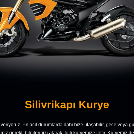
Silivrikapı Kurye
veriyoruz. En acil durumlarda dahi bize ulaşabilir, gece veya gü
iz gerekli bilgilerinizi alarak ilgili kuryemize iletir. Kuryemiz d