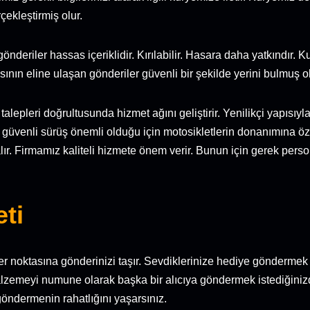
çekleştirmiş olur.
önderiler hassas içeriklidir. Kırılabilir. Hasara daha yatkındır. K
ısının eline ulaşan gönderiler güvenli bir şekilde yerini bulmuş ol
alepleri doğrultusunda hizmet ağını geliştirir. Yenilikçi yapısıyla
e güvenli sürüş önemli olduğu için motosikletlerin donanımına öz
i alır. Firmamız kaliteli hizmete önem verir. Bunun için gerek pe
eti
r noktasına gönderinizi taşır. Sevdiklerinize hediye göndermek is
malzemeyi numune olarak başka bir alıcıya göndermek istediğiniz
 göndermenin rahatlığını yaşarsınız.