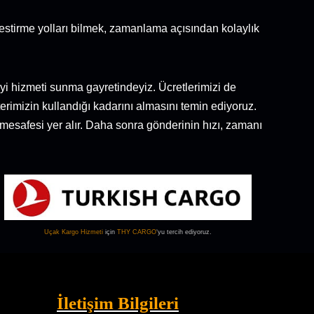
e kestirme yolları bilmek, zamanlama açısından kolaylık
iyi hizmeti sunma gayretindeyiz. Ücretlerimizi de
erimizin kullandığı kadarını almasını temin ediyoruz.
n mesafesi yer alır. Daha sonra gönderinin hızı, zamanı
Uçak Kargo
Hizmeti
için
THY CARGO
‘yu tercih ediyoruz.
İletişim Bilgileri