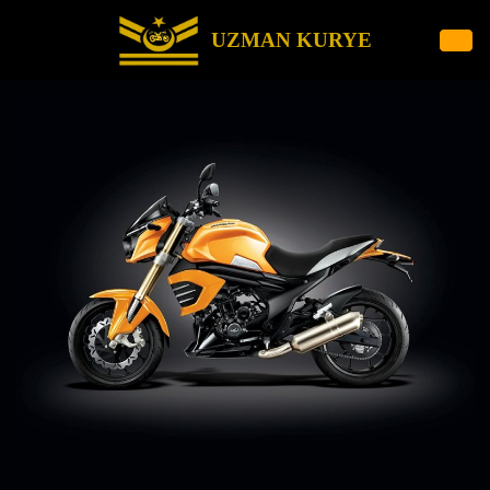
UZMAN KURYE
İçeriğe
geç