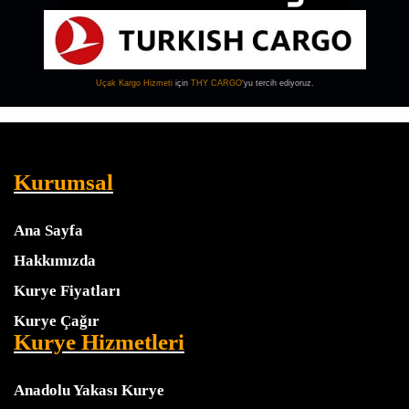
Uçak Kargo
Hizmeti
için
THY CARGO
‘yu tercih ediyoruz.
Kurumsal
Ana Sayfa
Hakkımızda
Kurye Fiyatları
Kurye Çağır
Kurye Hizmetleri
Anadolu Yakası Kurye