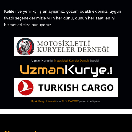
Kaliteli ve yenilikçi iş anlayışımız, çözüm odaklı ekibimiz, uygun
fiyatlı seçeneklerimizle yılın her günü, günün her saati en iyi
hizmetleri size sunuyoruz.
Uzman Kurye
bir
Motosikletli Kuryeler Derneği
üyesidir.
Uçak Kargo
Hizmeti
için
THY CARGO
‘yu tercih ediyoruz.