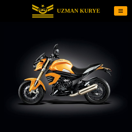
UZMAN KURYE
İçeriğe
geç