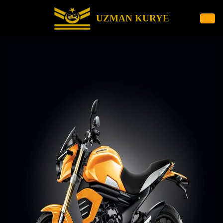
UZMAN KURYE
İçeriğe
geç