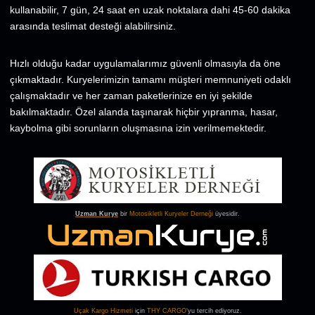
kullanabilir, 7 gün, 24 saat en uzak noktalara dahi 45-60 dakika
arasında teslimat desteği alabilirsiniz.
Hızlı olduğu kadar uygulamalarımız güvenli olmasıyla da öne
çıkmaktadır. Kuryelerimizin tamamı müşteri memnuniyeti odaklı
çalışmaktadır ve her zaman paketlerinize en iyi şekilde
bakılmaktadır. Özel alanda taşınarak hiçbir yıpranma, hasar,
kaybolma gibi sorunların oluşmasına izin verilmemektedir.
Uzman Kurye
bir
Motosikletli Kuryeler Derneği
üyesidir.
Uçak Kargo
Hizmeti
için
THY CARGO
‘yu tercih ediyoruz.