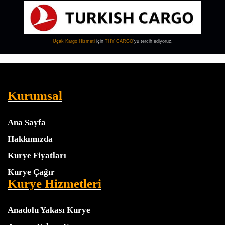
Uçak Kargo
Hizmeti
için
THY CARGO
‘yu tercih ediyoruz.
Kurumsal
Ana Sayfa
Hakkımızda
Kurye Fiyatları
Kurye Çağır
Kurye Hizmetleri
Anadolu Yakası Kurye