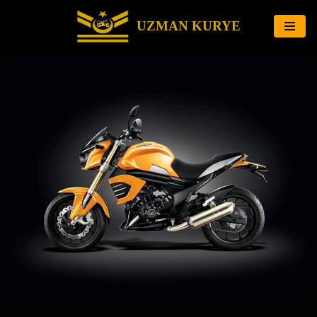
UZMAN KURYE
İçeriğe
geç