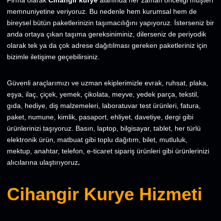
Firma olarak
Cihangir kurye
alanında her zaman önceliği müşteri
memnuniyetine veriyoruz. Bu nedenle hem kurumsal hem de
bireysel bütün paketlerinizin taşımacılığını yapıyoruz. İsterseniz bir
anda ortaya çıkan taşıma gereksiniminiz, dilerseniz de periyodik
olarak tek ya da çok adrese dağıtılması gereken paketleriniz için
bizimle iletişime geçebilirsiniz.
Güvenli araçlarımızı ve uzman ekiplerimizle evrak, ruhsat, plaka,
eşya, ilaç, çiçek, yemek, çikolata, meyve, yedek parça, tekstil,
gıda, hediye, diş malzemeleri, laboratuvar test ürünleri, fatura,
paket, numune, kimlik, pasaport, ehliyet, davetiye, dergi gibi
ürünlerinizi taşıyoruz. Basın, laptop, bilgisayar, tablet, her türlü
elektronik ürün, matbuat gibi toplu dağıtım, bilet, mutluluk,
mektup,
anahtar, telefon, e-ticaret sipariş ürünleri gibi ürünlerinizi
alıcılarına ulaştırıyoruz
.
Cihangir Kurye Hizmeti