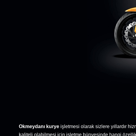
Okmeydanı kurye
işletmesi olarak sizlere yıllardır 
kaliteli olabilmesi için işletme bünyesinde hangi özell