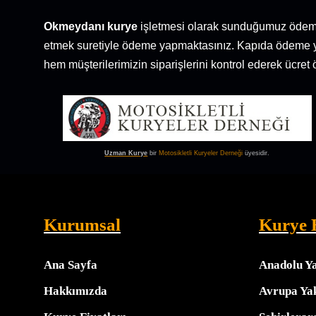
Okmeydanı kurye
işletmesi olarak sunduğumuz ödeme
etmek suretiyle ödeme yapmaktasınız. Kapıda ödeme yönt
hem müşterilerimizin siparişlerini kontrol ederek ücr
Uzman Kurye
bir
Motosikletli Kuryeler Derneği
üyesidir.
Kurumsal
Kurye 
Ana Sayfa
Anadolu Y
Hakkımızda
Avrupa Ya