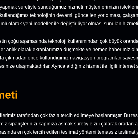
 yapmak suretiyle sunduğumuz hizmeti müşterilerimizin istekler
andığımız teknolojinin devamlı güncelleniyor olması, çalışan k
mlı olarak yeni modeller ile değiştiriliyor olması sunulan hizmeti
tin çoğu aşamasında teknoloji kullanımından çok büyük oranda 
işler anlık olarak ekranlarımıza düşmekte ve hemen haberimiz olm
 Yola çıkmadan önce kullandığımız navigasyon programları sayesi
inize ulaşmaktadırlar. Ayrıca aldığınız hizmet ile ilgili intern
meti
lerimiz tarafından çok fazla tercih edilmeye başlanmıştır. Bu tes
z siparişlerinizi kapınıza asmak suretiyle zili çalarak oradan ayr
rasında en çok tercih edilen teslimat yöntemi temassız teslimat 