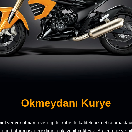
Okmeydanı Kurye
hizmet veriyor olmanın verdiği tecrübe ile kaliteli hizmet sunma
iklerin bulunması gerektiğini çok iyi bilmekteyiz. Bu tecrübe ve