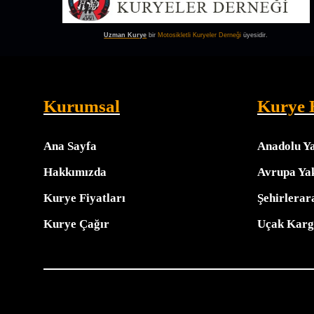
Uzman Kurye
bir
Motosikletli Kuryeler Derneği
üyesidir.
Kurumsal
Kurye 
Ana Sayfa
Anadolu Y
Hakkımızda
Avrupa Ya
Kurye Fiyatları
Şehirlerar
Kurye Çağır
Uçak Karg