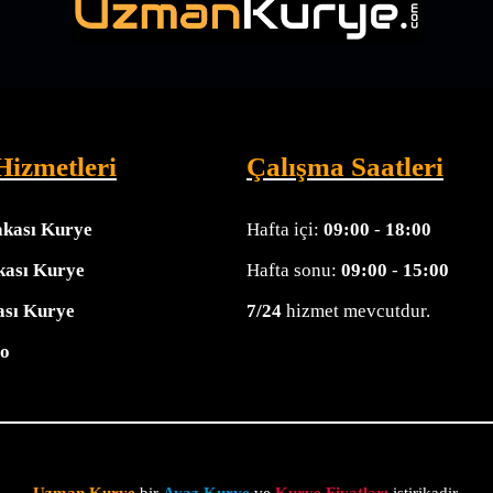
Hizmetleri
Çalışma Saatleri
akası Kurye
Hafta içi:
09:00
-
18:00
kası Kurye
Hafta sonu:
09:00
-
15:00
ası Kurye
7/24
hizmet mevcutdur.
o
Uzman Kurye
bir
Ayaz Kurye
ve
Kurye Fiyatları
iştirikadir
.