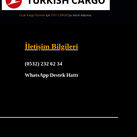
Uçak Kargo
Hizmeti
için
THY CARGO
‘yu tercih ediyoruz.
İletişim Bilgileri
(0532) 232 62 34
WhatsApp Destek Hattı